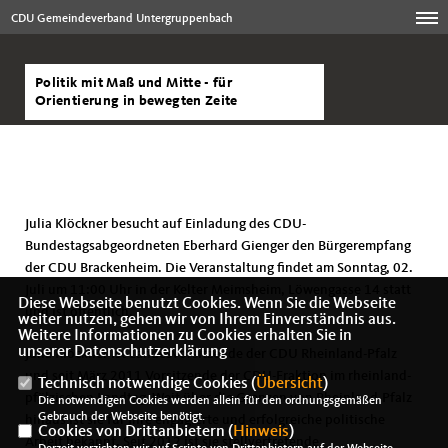
CDU Gemeindeverband Untergruppenbach
Politik mit Maß und Mitte - für
Orientierung in bewegten Zeite
Julia Klöckner besucht auf Einladung des CDU-
Bundestagsabgeordneten Eberhard Gienger den Bürgerempfang
der CDU Brackenheim. Die Veranstaltung findet am Sonntag, 02.
Juli um 11:00 Uhr in der Kelter Meimsheim, Löwengasse 14 statt
Diese Webseite benutzt Cookies. Wenn Sie die Webseite
und ist öffentlich.
weiter nutzen, gehen wir von Ihrem Einverständnis aus.
Weitere Informationen zu Cookies erhalten Sie in
unserer Datenschutzerklärung
Julia Klöckner ist Landesvorsitzende der CDU Rheinland-Pfalz
und seit März 2011 Vorsitzende der CDU-Fraktion im rheinland-
Technisch notwendige Cookies (
Übersicht
)
pfälzischen Landtag. Weit über die Grenzen von Rheinland-Pfalz
Die notwendigen Cookies werden allein für den ordnungsgemäßen
Gebrauch der Webseite benötigt.
hinaus ist sie für Ihre engagierte und erfolgreiche politische
Cookies von Drittanbietern (
Hinweis
)
Arbeit bekannt. Seit 2012 ist sie stellvertretende