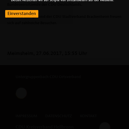
Derzeit verzichten wir auf Scripte von Drittanbietern auf der Webseite.
Bundesvorsitzende der CDU Deutschlands.
Einverstanden
Eberhard Gienger und der CDU Stadtverband Brackenheim freuen
sich auf zahlreiche Besucher.
Meimsheim, 27.06.2017, 15:55 Uhr
Untergruppenbach CDU Ortsverband
IMPRESSUM
DATENSCHUTZ
KONTAKT
CDU-Kreisverband Heilbronn